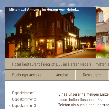
Mitten auf Amrum - im Herzen von Nebel...
Hotel Restaurant Friedrichs. . . im Herzen Nebels' - mitten
Buchungs-Anfrage
Anreise
Restaurant
Doppelzimmer 1
Eínes unserer heimeligen Einz
Doppelzimmer 2
einem hellen Duschbad. Es bein
Telefon als auch einen Haartroc
Doppelzimmer 3