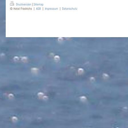
Druckversion
|
Sitemap
© Hotel Friedrichs |
AGB
|
Impressum
|
Datenschutz